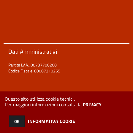
Dati Amministrativi
Partita I.V.A.: 00737700260
Codice Fiscale: 80007210265
Questo sito utilizza cookie tecnici.
Per maggiori informazioni consulta la
PRIVACY
.
© 2026 Halley Informatica. Tutti i diritti riservati. Halley EG 041440.
Note legali
-
Privacy
INFORMATIVA COOKIE
OK