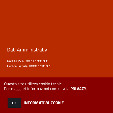
Dati Amministrativi
Partita I.V.A.: 00737700260
Codice Fiscale: 80007210265
Questo sito utilizza cookie tecnici.
Per maggiori informazioni consulta la
PRIVACY
.
© 2026 Halley Informatica. Tutti i diritti riservati. Halley EG 041440.
Note legali
-
Privacy
INFORMATIVA COOKIE
OK